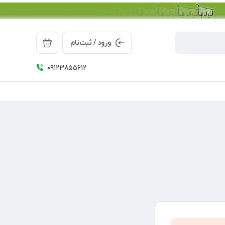
ورود / ثبت‌نام
09123855612