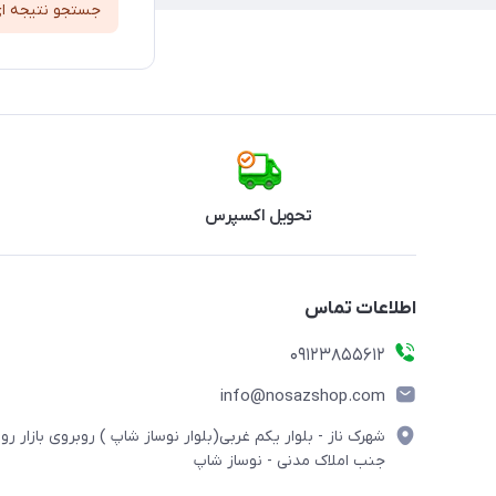
جستجو نتیجه ا
تحویل اکسپرس
اطلاعات تماس
09123855612
info@nosazshop.com
شهرک ناز - بلوار یکم غربی(بلوار نوساز شاپ ) روبروی بازار روز
جنب املاک مدنی - نوساز شاپ