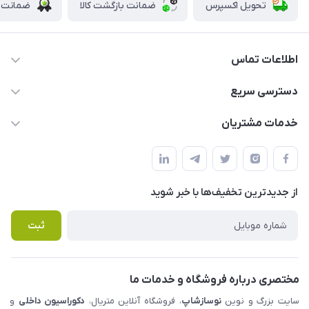
تحویل اکسپرس
ضمانت بازگشت کالا
ضمانت ا
اطلاعات تماس
09123855612
دسترسی سریع
info@nosazshop.com
حساب کاربری
خدمات مشتریان
شهرک ناز - بلوار یکم غربی(بلوار نوساز شاپ ) روبروی بازار روز جنب
مجله فروشگاه
قوانین و مقررات
املاک مدنی - نوساز شاپ
لیست محصولات
حریم خصوصی
درباره ما
از جدید‌ترین تخفیف‌ها با‌ خبر شوید
راهنما
تماس با ما
پرسش های متداول
ثبت
مختصری درباره فروشگاه و خدمات ما
سایت بزرگ و نوین
نوسازشاپ
، فروشگاه آنلاین متریال،
دکوراسیون داخلی
و