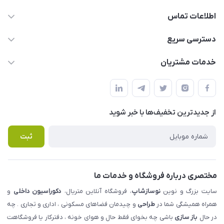
اطلاعات تماس
09123855612
دسترسی سریع
info@nosazshop.com
حساب کاربری
خدمات مشتریان
شهرک ناز - بلوار یکم غربی(بلوار نوساز شاپ ) روبروی بازار روز جنب
مجله فروشگاه
قوانین و مقررات
املاک مدنی - نوساز شاپ
لیست محصولات
حریم خصوصی
درباره ما
از جدید‌ترین تخفیف‌ها با‌ خبر شوید
راهنما
تماس با ما
پرسش های متداول
ثبت
مختصری درباره فروشگاه و خدمات ما
سایت بزرگ و نوین
نوسازشاپ
، فروشگاه آنلاین متریال،
دکوراسیون داخلی
و
همراه همیشگی شما در
طراحی
و چیدمان فضاهای مسکونی ، اداری و تجاری . چه
در حال
باز سازی
باشی چه بخوای فقط حال و هوای خونه ، دفترکار یا فروشگاهت