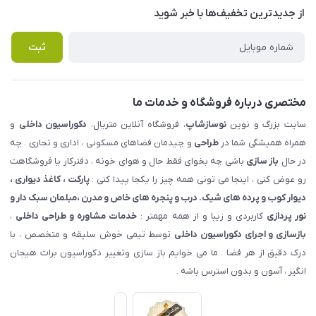
درباره ما
از جدید‌ترین تخفیف‌ها با‌ خبر شوید
راهنما
تماس با ما
پرسش های متداول
ثبت
مختصری درباره فروشگاه و خدمات ما
سایت بزرگ و نوین
نوسازشاپ
، فروشگاه آنلاین متریال،
دکوراسیون داخلی
و
همراه همیشگی شما در
طراحی
و چیدمان فضاهای مسکونی ، اداری و تجاری . چه
در حال
باز سازی
باشی چه بخوای فقط حال و هوای خونه ، دفترکار یا فروشگاهت
رو عوض کنی ، اینجا می تونی همه چیز را یکجا پیدا کنی :
پارکت ، کاغذ دیواری ،
دیوار کوب و پرده های شیک. درب و پنجره های خاص و مدرن ،مبلمان سبک دار و
نور پردازی
کاربردی و زیبا و از همه مهمتر :
خدمات مشاوره و طراحی داخلی
،
بازسازی و اجرای دکوراسیون داخلی
توسط تیمی خوش سلیقه و متخصص ، با
درک دقیق از هر فضا . ما می خوایم باز سازی وتغییر دکوراسیون برات هیجان
انگیز ، آسون و بدون استرس باشه .