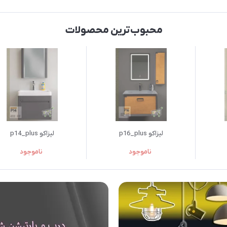
محبوب‌ترین محصولات
لیزاکو p16_plus
لیزاکو p14_plus
ناموجود
ناموجود