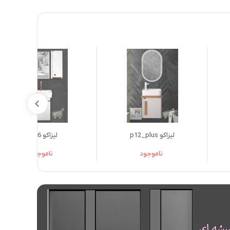
لیزاکو p12_plus
لیزاکو L116
ناموجود
ناموجود