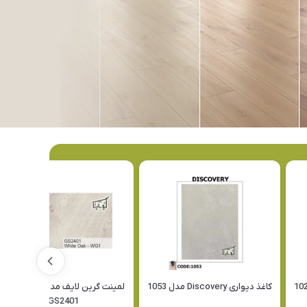
کاغذ دیواری Discovery مدل 1053
لمینت گرین لایف مدل سلکت لاین
GS2401