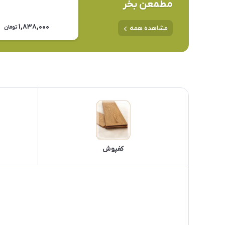
مطمعن بخر
1,838,000
تومان
مشاهده همه
کفپوش