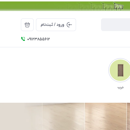
ورود / ثبت‌نام
09123855612
درب