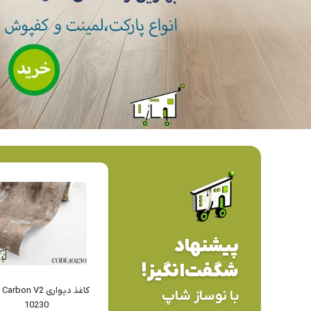
پیشنهاد
شگفت‌انگیز!
کاغذ
با نوساز شاپ
10230