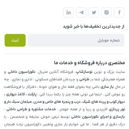
شهرک ناز - بلوار یکم غربی(بلوار نوساز شاپ ) روبروی بازار روز جنب
مجله فروشگاه
قوانین و مقررات
املاک مدنی - نوساز شاپ
لیست محصولات
حریم خصوصی
درباره ما
از جدید‌ترین تخفیف‌ها با‌ خبر شوید
راهنما
تماس با ما
پرسش های متداول
ثبت
مختصری درباره فروشگاه و خدمات ما
سایت بزرگ و نوین
نوسازشاپ
، فروشگاه آنلاین متریال،
دکوراسیون داخلی
و
همراه همیشگی شما در
طراحی
و چیدمان فضاهای مسکونی ، اداری و تجاری . چه
در حال
باز سازی
باشی چه بخوای فقط حال و هوای خونه ، دفترکار یا فروشگاهت
رو عوض کنی ، اینجا می تونی همه چیز را یکجا پیدا کنی :
پارکت ، کاغذ دیواری ،
دیوار کوب و پرده های شیک. درب و پنجره های خاص و مدرن ،مبلمان سبک دار و
نور پردازی
کاربردی و زیبا و از همه مهمتر :
خدمات مشاوره و طراحی داخلی
،
بازسازی و اجرای دکوراسیون داخلی
توسط تیمی خوش سلیقه و متخصص ، با
درک دقیق از هر فضا . ما می خوایم باز سازی وتغییر دکوراسیون برات هیجان