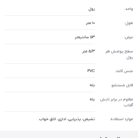
واحد:
رول
طول:
۱۰ متر
عرض:
۵۳ سانتیمتر
سطح پوشش هر
۵/۳ متر
رول:
جنس کاغذ:
PVC
قابل شستشو:
بله
مقاوم در برابر تابش
بله
آفتاب:
موارد استفاده:
نشیمن، پذیرایی، اداری، اتاق خواب .