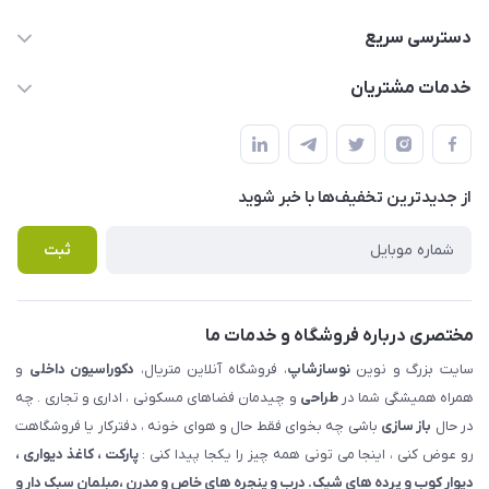
09123855612
دسترسی سریع
info@nosazshop.com
حساب کاربری
خدمات مشتریان
شهرک ناز - بلوار یکم غربی(بلوار نوساز شاپ ) روبروی بازار روز جنب
مجله فروشگاه
قوانین و مقررات
املاک مدنی - نوساز شاپ
لیست محصولات
حریم خصوصی
درباره ما
از جدید‌ترین تخفیف‌ها با‌ خبر شوید
راهنما
تماس با ما
پرسش های متداول
ثبت
مختصری درباره فروشگاه و خدمات ما
سایت بزرگ و نوین
نوسازشاپ
، فروشگاه آنلاین متریال،
دکوراسیون داخلی
و
همراه همیشگی شما در
طراحی
و چیدمان فضاهای مسکونی ، اداری و تجاری . چه
در حال
باز سازی
باشی چه بخوای فقط حال و هوای خونه ، دفترکار یا فروشگاهت
رو عوض کنی ، اینجا می تونی همه چیز را یکجا پیدا کنی :
پارکت ، کاغذ دیواری ،
دیوار کوب و پرده های شیک. درب و پنجره های خاص و مدرن ،مبلمان سبک دار و