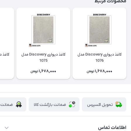
محصولات مرتبط
کاغذ دیواری Discovery مدل
کاغذ دیواری Discovery مدل
1075
1076
0
1,678,000
1,678,000
تومان
تومان
تحویل اکسپرس
ضمانت بازگشت کالا
ضمانت ا
اطلاعات تماس