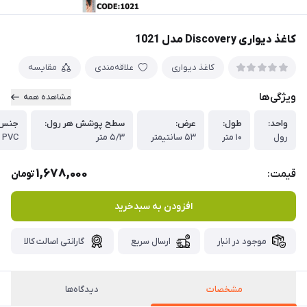
کاغذ دیواری Discovery مدل 1021
کاغذ دیواری
علاقه‌مندی
مقایسه
ویژگی‌ها
مشاهده همه
واحد:
طول:
عرض:
سطح پوشش هر رول:
جنس 
رول
۱۰ متر
۵۳ سانتیمتر
۵/۳ متر
PVC
1,678,000
قیمت:
تومان
افزودن به سبدخرید
موجود در انبار
ارسال سریع
گارانتی اصالت کالا
مشخصات
دیدگاه‌ها