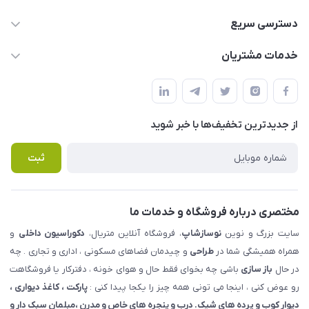
09123855612
دسترسی سریع
info@nosazshop.com
حساب کاربری
خدمات مشتریان
شهرک ناز - بلوار یکم غربی(بلوار نوساز شاپ ) روبروی بازار روز جنب
مجله فروشگاه
قوانین و مقررات
املاک مدنی - نوساز شاپ
لیست محصولات
حریم خصوصی
درباره ما
از جدید‌ترین تخفیف‌ها با‌ خبر شوید
راهنما
تماس با ما
پرسش های متداول
ثبت
مختصری درباره فروشگاه و خدمات ما
سایت بزرگ و نوین
نوسازشاپ
، فروشگاه آنلاین متریال،
دکوراسیون داخلی
و
همراه همیشگی شما در
طراحی
و چیدمان فضاهای مسکونی ، اداری و تجاری . چه
در حال
باز سازی
باشی چه بخوای فقط حال و هوای خونه ، دفترکار یا فروشگاهت
رو عوض کنی ، اینجا می تونی همه چیز را یکجا پیدا کنی :
پارکت ، کاغذ دیواری ،
دیوار کوب و پرده های شیک. درب و پنجره های خاص و مدرن ،مبلمان سبک دار و