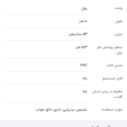
واحد:
رول
طول:
۱۰ متر
عرض:
۵۳ سانتیمتر
سطح پوشش هر
۵/۳ متر
رول:
جنس کاغذ:
PVC
قابل شستشو:
بله
مقاوم در برابر تابش
بله
آفتاب:
موارد استفاده:
نشیمن، پذیرایی، اداری، اتاق خواب .