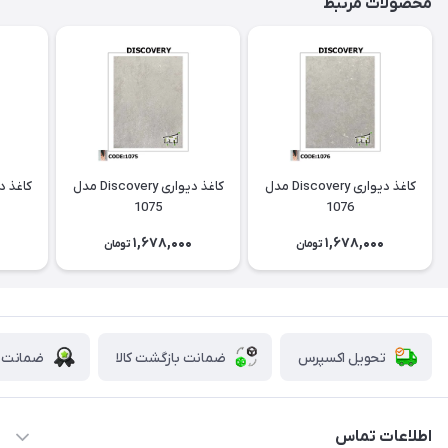
محصولات مرتبط
کاغذ دیواری Discovery مدل
کاغذ دیواری Discovery مدل
1075
1076
0
1,678,000
1,678,000
تومان
تومان
تحویل اکسپرس
ضمانت بازگشت کالا
ضمانت ا
اطلاعات تماس