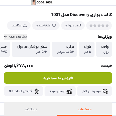
کاغذ دیواری Discovery مدل 1031
کاغذ دیواری
علاقه‌مندی
مقایسه
ویژگی‌ها
مشاهده همه
واحد:
طول:
عرض:
سطح پوشش هر رول:
جنس 
رول
۱۰ متر
۵۳ سانتیمتر
۵/۳ متر
PVC
1,678,000
قیمت:
تومان
افزودن به سبدخرید
موجود در انبار
ارسال سریع
گارانتی اصالت کالا
مشخصات
دیدگاه‌ها