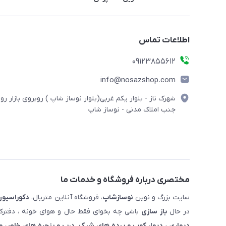
اطلاعات تماس
09123855612
info@nosazshop.com
شهرک ناز - بلوار یکم غربی(بلوار نوساز شاپ ) روبروی بازار روز
جنب املاک مدنی - نوساز شاپ
مختصری درباره فروشگاه و خدمات ما
سایت بزرگ و نوین
نوسازشاپ
، فروشگاه آنلاین متریال،
دکوراسیون
در حال
باز سازی
باشی چه بخوای فقط حال و هوای خونه ، دفترکار
دیواری ، دیوار کوب و پرده های شیک. درب و پنجره های خاص و 