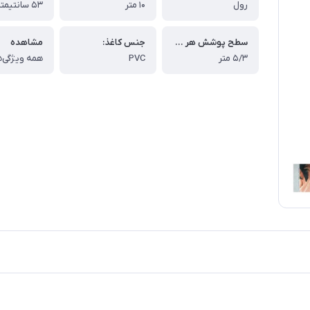
رول
۱۰ متر
۵۳ سانتیمتر
سطح پوشش هر رول:
جنس کاغذ:
مشاهده
۵/۳ متر
PVC
همه ویژگی‌ه