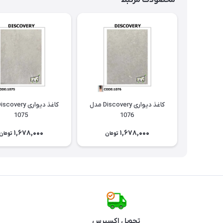
محصولات مرتبط
کاغذ دیواری Discovery مدل
1075
1076
1,678,000
1,678,000
تومان
تومان
تحویل اکسپرس