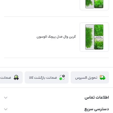
گرین وال مدل پیچک لاوسون
تحویل اکسپرس
ضمانت بازگشت کالا
ضمانت ا
اطلاعات تماس
09123855612
دسترسی سریع