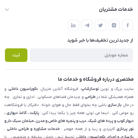
info@nosazshop.com
حساب کاربری
خدمات مشتریان
شهرک ناز - بلوار یکم غربی(بلوار نوساز شاپ ) روبروی بازار روز جنب
مجله فروشگاه
قوانین و مقررات
املاک مدنی - نوساز شاپ
لیست محصولات
حریم خصوصی
درباره ما
از جدید‌ترین تخفیف‌ها با‌ خبر شوید
راهنما
تماس با ما
پرسش های متداول
ثبت
مختصری درباره فروشگاه و خدمات ما
سایت بزرگ و نوین
نوسازشاپ
، فروشگاه آنلاین متریال،
دکوراسیون داخلی
و
همراه همیشگی شما در
طراحی
و چیدمان فضاهای مسکونی ، اداری و تجاری . چه
در حال
باز سازی
باشی چه بخوای فقط حال و هوای خونه ، دفترکار یا فروشگاهت
رو عوض کنی ، اینجا می تونی همه چیز را یکجا پیدا کنی :
پارکت ، کاغذ دیواری ،
دیوار کوب و پرده های شیک. درب و پنجره های خاص و مدرن ،مبلمان سبک دار و
نور پردازی
کاربردی و زیبا و از همه مهمتر :
خدمات مشاوره و طراحی داخلی
،
بازسازی و اجرای دکوراسیون داخلی
توسط تیمی خوش سلیقه و متخصص ، با