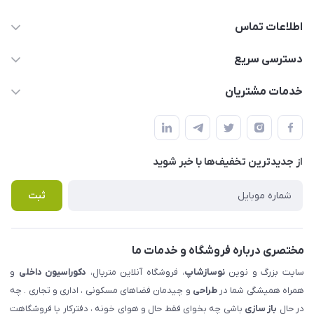
اطلاعات تماس
09123855612
دسترسی سریع
info@nosazshop.com
حساب کاربری
خدمات مشتریان
شهرک ناز - بلوار یکم غربی(بلوار نوساز شاپ ) روبروی بازار روز جنب
مجله فروشگاه
قوانین و مقررات
املاک مدنی - نوساز شاپ
لیست محصولات
حریم خصوصی
درباره ما
از جدید‌ترین تخفیف‌ها با‌ خبر شوید
راهنما
تماس با ما
پرسش های متداول
ثبت
مختصری درباره فروشگاه و خدمات ما
سایت بزرگ و نوین
نوسازشاپ
، فروشگاه آنلاین متریال،
دکوراسیون داخلی
و
همراه همیشگی شما در
طراحی
و چیدمان فضاهای مسکونی ، اداری و تجاری . چه
در حال
باز سازی
باشی چه بخوای فقط حال و هوای خونه ، دفترکار یا فروشگاهت