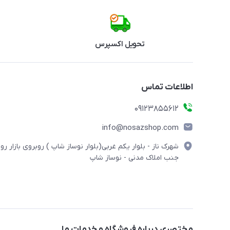
تحویل اکسپرس
اطلاعات تماس
09123855612
info@nosazshop.com
شهرک ناز - بلوار یکم غربی(بلوار نوساز شاپ ) روبروی بازار روز
جنب املاک مدنی - نوساز شاپ
مختصری درباره فروشگاه و خدمات ما