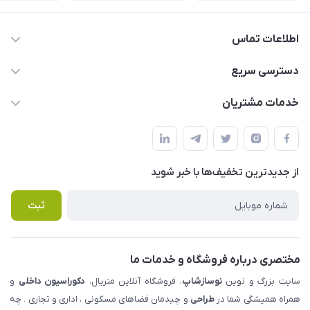
اطلاعات تماس
09123855612
دسترسی سریع
info@nosazshop.com
حساب کاربری
خدمات مشتریان
شهرک ناز - بلوار یکم غربی(بلوار نوساز شاپ ) روبروی بازار روز جنب
مجله فروشگاه
قوانین و مقررات
املاک مدنی - نوساز شاپ
لیست محصولات
حریم خصوصی
درباره ما
از جدید‌ترین تخفیف‌ها با‌ خبر شوید
راهنما
تماس با ما
پرسش های متداول
ثبت
مختصری درباره فروشگاه و خدمات ما
سایت بزرگ و نوین
نوسازشاپ
، فروشگاه آنلاین متریال،
دکوراسیون داخلی
و
همراه همیشگی شما در
طراحی
و چیدمان فضاهای مسکونی ، اداری و تجاری . چه