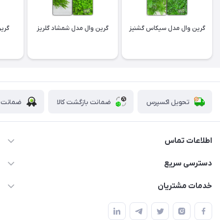
گرین وال مدل سیکاس گشنیز
گرین وال مدل شمشاد گلریز
گرین
تحویل اکسپرس
ضمانت بازگشت کالا
ضمانت ا
اطلاعات تماس
09123855612
دسترسی سریع
info@nosazshop.com
حساب کاربری
خدمات مشتریان
شهرک ناز - بلوار یکم غربی(بلوار نوساز شاپ ) روبروی بازار روز جنب
مجله فروشگاه
قوانین و مقررات
املاک مدنی - نوساز شاپ
لیست محصولات