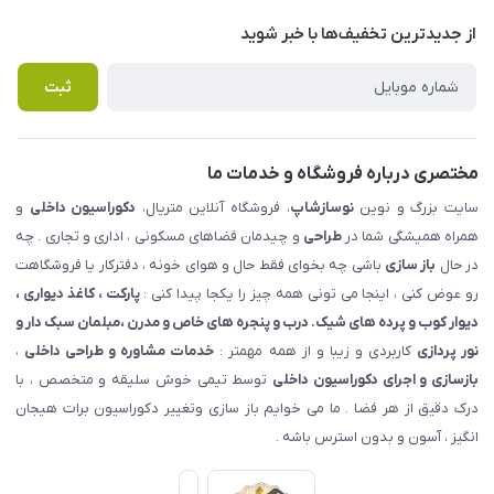
حریم خصوصی
درباره ما
از جدید‌ترین تخفیف‌ها با‌ خبر شوید
راهنما
تماس با ما
پرسش های متداول
ثبت
مختصری درباره فروشگاه و خدمات ما
سایت بزرگ و نوین
نوسازشاپ
، فروشگاه آنلاین متریال،
دکوراسیون داخلی
و
همراه همیشگی شما در
طراحی
و چیدمان فضاهای مسکونی ، اداری و تجاری . چه
در حال
باز سازی
باشی چه بخوای فقط حال و هوای خونه ، دفترکار یا فروشگاهت
رو عوض کنی ، اینجا می تونی همه چیز را یکجا پیدا کنی :
پارکت ، کاغذ دیواری ،
دیوار کوب و پرده های شیک. درب و پنجره های خاص و مدرن ،مبلمان سبک دار و
نور پردازی
کاربردی و زیبا و از همه مهمتر :
خدمات مشاوره و طراحی داخلی
،
بازسازی و اجرای دکوراسیون داخلی
توسط تیمی خوش سلیقه و متخصص ، با
درک دقیق از هر فضا . ما می خوایم باز سازی وتغییر دکوراسیون برات هیجان
انگیز ، آسون و بدون استرس باشه .