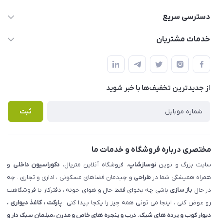
09123855612
دسترسی سریع
info@nosazshop.com
حساب کاربری
خدمات مشتریان
شهرک ناز - بلوار یکم غربی(بلوار نوساز شاپ ) روبروی بازار روز جنب
مجله فروشگاه
قوانین و مقررات
املاک مدنی - نوساز شاپ
لیست محصولات
حریم خصوصی
درباره ما
از جدید‌ترین تخفیف‌ها با‌ خبر شوید
راهنما
تماس با ما
پرسش های متداول
ثبت
مختصری درباره فروشگاه و خدمات ما
سایت بزرگ و نوین
نوسازشاپ
، فروشگاه آنلاین متریال،
دکوراسیون داخلی
و
همراه همیشگی شما در
طراحی
و چیدمان فضاهای مسکونی ، اداری و تجاری . چه
در حال
باز سازی
باشی چه بخوای فقط حال و هوای خونه ، دفترکار یا فروشگاهت
رو عوض کنی ، اینجا می تونی همه چیز را یکجا پیدا کنی :
پارکت ، کاغذ دیواری ،
دیوار کوب و پرده های شیک. درب و پنجره های خاص و مدرن ،مبلمان سبک دار و