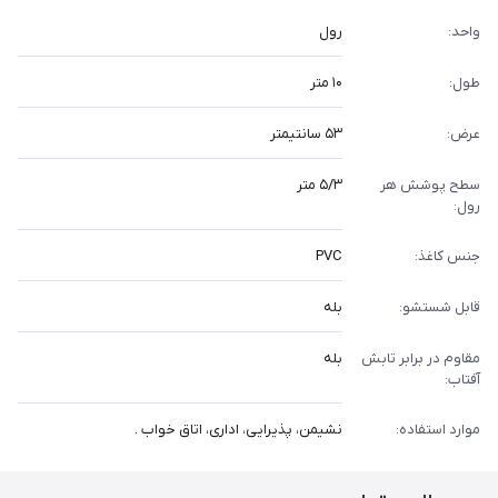
واحد:
رول
طول:
۱۰ متر
عرض:
۵۳ سانتیمتر
سطح پوشش هر
۵/۳ متر
رول:
جنس کاغذ:
PVC
قابل شستشو:
بله
مقاوم در برابر تابش
بله
آفتاب:
موارد استفاده:
نشیمن، پذیرایی، اداری، اتاق خواب .