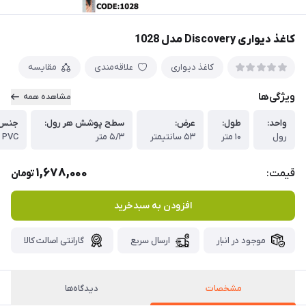
کاغذ دیواری Discovery مدل 1028
کاغذ دیواری
علاقه‌مندی
مقایسه
ویژگی‌ها
مشاهده همه
واحد:
طول:
عرض:
سطح پوشش هر رول:
جنس 
رول
۱۰ متر
۵۳ سانتیمتر
۵/۳ متر
PVC
1,678,000
قیمت:
تومان
افزودن به سبدخرید
موجود در انبار
ارسال سریع
گارانتی اصالت کالا
مشخصات
دیدگاه‌ها