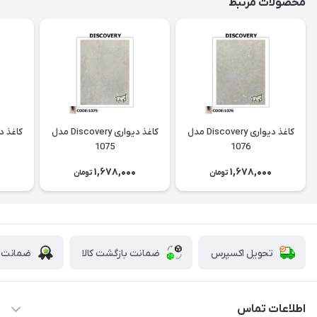
محصولات مرتبط
کاغذ دیواری Discovery مدل
کاغذ دیواری Discovery مدل
1075
1076
0
1,678,000
1,678,000
تومان
تومان
تحویل اکسپرس
ضمانت بازگشت کالا
ضمانت ا
اطلاعات تماس