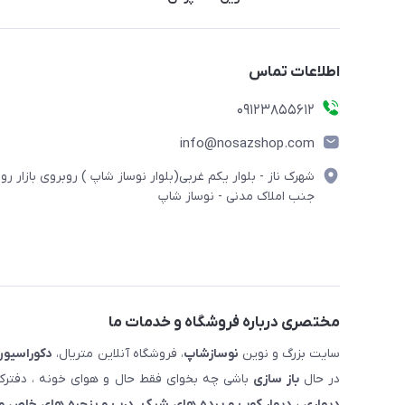
اطلاعات تماس
09123855612
info@nosazshop.com
شهرک ناز - بلوار یکم غربی(بلوار نوساز شاپ ) روبروی بازار روز
جنب املاک مدنی - نوساز شاپ
مختصری درباره فروشگاه و خدمات ما
سایت بزرگ و نوین
نوسازشاپ
، فروشگاه آنلاین متریال،
دکوراسیون
در حال
باز سازی
باشی چه بخوای فقط حال و هوای خونه ، دفترکار
دیواری ، دیوار کوب و پرده های شیک. درب و پنجره های خاص و 