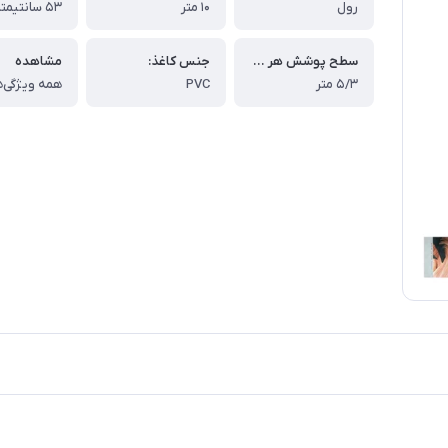
رول
۱۰ متر
۵۳ سانتیمتر
سطح پوشش هر رول:
جنس کاغذ:
مشاهده
۵/۳ متر
PVC
همه ویژگی‌ه