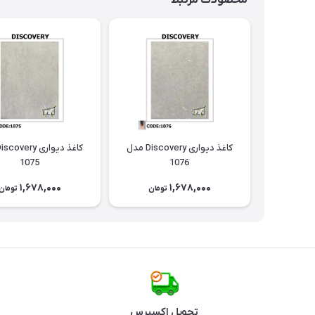
محصولات مرتبط
کاغذ دیواری Discovery مدل
1075
1076
1,678,000
1,678,000
تومان
تومان
تحویل اکسپرس