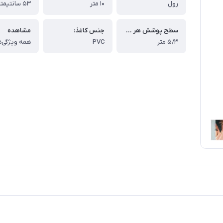
رول
۱۰ متر
۵۳ سانتیمتر
سطح پوشش هر رول:
جنس کاغذ:
مشاهده
۵/۳ متر
PVC
همه ویژگی‌ه