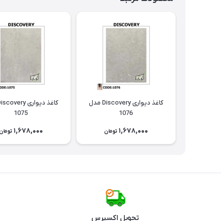
کاغذ دیواری Discovery مدل
1075
1076
1,678,000
1,678,000
تومان
تومان
تحویل اکسپرس