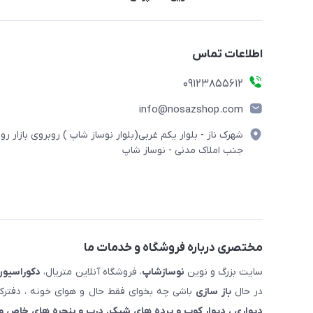
اطلاعات تماس
09123855612
info@nosazshop.com
شهرک ناز - بلوار یکم غربی(بلوار نوساز شاپ ) روبروی بازار روز
جنب املاک مدنی - نوساز شاپ
مختصری درباره فروشگاه و خدمات ما
سایت بزرگ و نوین
نوسازشاپ
، فروشگاه آنلاین متریال،
دکوراسیون
در حال
باز سازی
باشی چه بخوای فقط حال و هوای خونه ، دفترکار
دیواری ، دیوار کوب و پرده های شیک. درب و پنجره های خاص و 