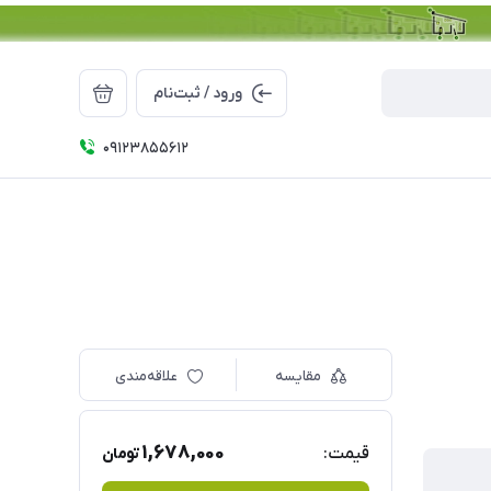
ورود / ثبت‌نام
09123855612
مقایسه
علاقه‌مندی
1,678,000
قیمت:
تومان