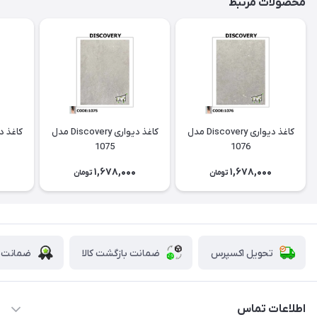
محصولات مرتبط
کاغذ دیواری Discovery مدل
کاغذ دیواری Discovery مدل
1075
1076
0
1,678,000
1,678,000
تومان
تومان
تحویل اکسپرس
ضمانت بازگشت کالا
ضمانت ا
اطلاعات تماس