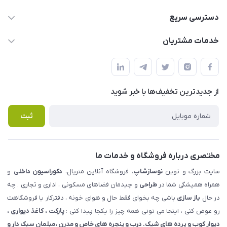
09123855612
دسترسی سریع
info@nosazshop.com
حساب کاربری
خدمات مشتریان
شهرک ناز - بلوار یکم غربی(بلوار نوساز شاپ ) روبروی بازار روز جنب
مجله فروشگاه
قوانین و مقررات
املاک مدنی - نوساز شاپ
لیست محصولات
حریم خصوصی
درباره ما
از جدید‌ترین تخفیف‌ها با‌ خبر شوید
راهنما
تماس با ما
پرسش های متداول
ثبت
مختصری درباره فروشگاه و خدمات ما
سایت بزرگ و نوین
نوسازشاپ
، فروشگاه آنلاین متریال،
دکوراسیون داخلی
و
همراه همیشگی شما در
طراحی
و چیدمان فضاهای مسکونی ، اداری و تجاری . چه
در حال
باز سازی
باشی چه بخوای فقط حال و هوای خونه ، دفترکار یا فروشگاهت
رو عوض کنی ، اینجا می تونی همه چیز را یکجا پیدا کنی :
پارکت ، کاغذ دیواری ،
دیوار کوب و پرده های شیک. درب و پنجره های خاص و مدرن ،مبلمان سبک دار و