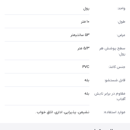
واحد:
رول
طول:
۱۰ متر
عرض:
۵۳ سانتیمتر
سطح پوشش هر
۵/۳ متر
رول:
جنس کاغذ:
PVC
قابل شستشو:
بله
مقاوم در برابر تابش
بله
آفتاب:
موارد استفاده:
نشیمن، پذیرایی، اداری، اتاق خواب .