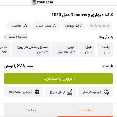
کاغذ دیواری Discovery مدل 1020
کاغذ دیواری
علاقه‌مندی
مقایسه
ویژگی‌ها
مشاهده همه
واحد:
طول:
عرض:
سطح پوشش هر رول:
جنس 
رول
۱۰ متر
۵۳ سانتیمتر
۵/۳ متر
PVC
1,678,000
قیمت:
تومان
افزودن به سبدخرید
موجود در انبار
ارسال سریع
گارانتی اصالت کالا
مشخصات
دیدگاه‌ها