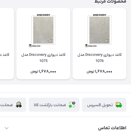
محصولات مرتبط
کاغذ دیواری Discovery مدل
کاغذ دیواری Discovery مدل
1075
1076
0
1,678,000
1,678,000
تومان
تومان
تحویل اکسپرس
ضمانت بازگشت کالا
ضمانت ا
اطلاعات تماس