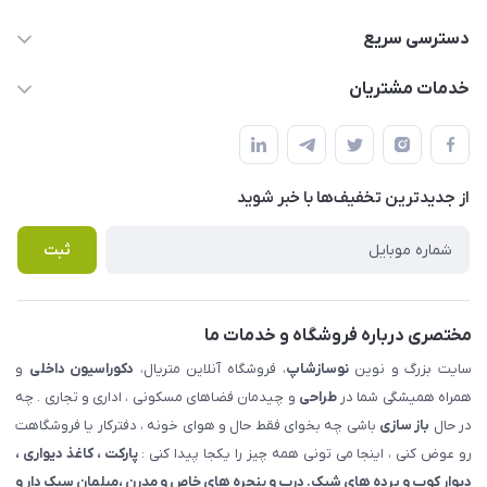
09123855612
دسترسی سریع
info@nosazshop.com
حساب کاربری
خدمات مشتریان
شهرک ناز - بلوار یکم غربی(بلوار نوساز شاپ ) روبروی بازار روز جنب
مجله فروشگاه
قوانین و مقررات
املاک مدنی - نوساز شاپ
لیست محصولات
حریم خصوصی
درباره ما
از جدید‌ترین تخفیف‌ها با‌ خبر شوید
راهنما
تماس با ما
پرسش های متداول
ثبت
مختصری درباره فروشگاه و خدمات ما
سایت بزرگ و نوین
نوسازشاپ
، فروشگاه آنلاین متریال،
دکوراسیون داخلی
و
همراه همیشگی شما در
طراحی
و چیدمان فضاهای مسکونی ، اداری و تجاری . چه
در حال
باز سازی
باشی چه بخوای فقط حال و هوای خونه ، دفترکار یا فروشگاهت
رو عوض کنی ، اینجا می تونی همه چیز را یکجا پیدا کنی :
پارکت ، کاغذ دیواری ،
دیوار کوب و پرده های شیک. درب و پنجره های خاص و مدرن ،مبلمان سبک دار و