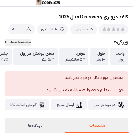
کاغذ دیواری Discovery مدل 1025
کاغذ دیواری
علاقه‌مندی
مقایسه
ویژگی‌ها
مشاهده همه
واحد:
طول:
عرض:
سطح پوشش هر رول:
جنس 
رول
۱۰ متر
۵۳ سانتیمتر
۵/۳ متر
PVC
محصول مورد نظر موجود نمی‌باشد.
جهت استعلام محصولات مشابه تماس بگیرید
موجود در انبار
ارسال سریع
گارانتی اصالت کالا
مشخصات
دیدگاه‌ها