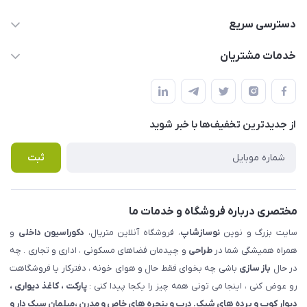
09123855612
دسترسی سریع
info@nosazshop.com
حساب کاربری
خدمات مشتریان
شهرک ناز - بلوار یکم غربی(بلوار نوساز شاپ ) روبروی بازار روز جنب
مجله فروشگاه
قوانین و مقررات
املاک مدنی - نوساز شاپ
لیست محصولات
حریم خصوصی
درباره ما
از جدید‌ترین تخفیف‌ها با‌ خبر شوید
راهنما
تماس با ما
پرسش های متداول
ثبت
مختصری درباره فروشگاه و خدمات ما
سایت بزرگ و نوین
نوسازشاپ
، فروشگاه آنلاین متریال،
دکوراسیون داخلی
و
همراه همیشگی شما در
طراحی
و چیدمان فضاهای مسکونی ، اداری و تجاری . چه
در حال
باز سازی
باشی چه بخوای فقط حال و هوای خونه ، دفترکار یا فروشگاهت
رو عوض کنی ، اینجا می تونی همه چیز را یکجا پیدا کنی :
پارکت ، کاغذ دیواری ،
دیوار کوب و پرده های شیک. درب و پنجره های خاص و مدرن ،مبلمان سبک دار و