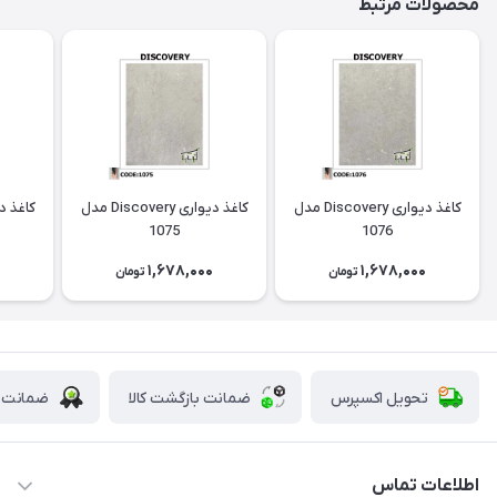
محصولات مرتبط
کاغذ دیواری Discovery مدل
کاغذ دیواری Discovery مدل
1075
1076
0
1,678,000
1,678,000
تومان
تومان
تحویل اکسپرس
ضمانت بازگشت کالا
ضمانت ا
اطلاعات تماس