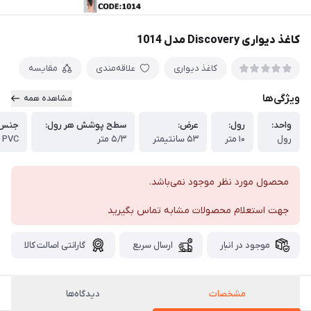
کاغذ دیواری Discovery مدل 1014
کاغذ دیواری
علاقه‌مندی
مقایسه
ویژگی‌ها
مشاهده همه
واحد:
رول:
عرض:
سطح پوشش هر رول:
جنس 
رول
۱۰ متر
۵۳ سانتیمتر
۵/۳ متر
PVC
محصول مورد نظر موجود نمی‌باشد.
جهت استعلام محصولات مشابه تماس بگیرید
موجود در انبار
ارسال سریع
گارانتی اصالت کالا
مشخصات
دیدگاه‌ها