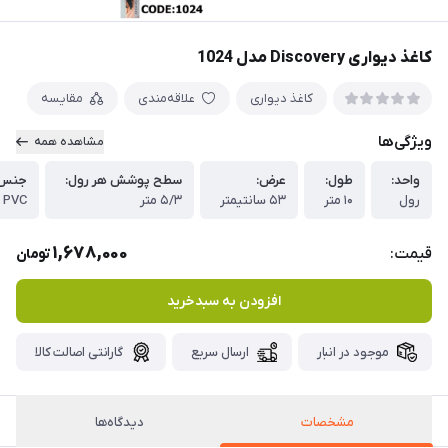
کاغذ دیواری Discovery مدل 1024
کاغذ دیواری
علاقه‌مندی
مقایسه
ویژگی‌ها
مشاهده همه
واحد:
طول:
عرض:
سطح پوشش هر رول:
جنس 
رول
۱۰ متر
۵۳ سانتیمتر
۵/۳ متر
PVC
1,678,000
قیمت:
تومان
افزودن به سبدخرید
موجود در انبار
ارسال سریع
گارانتی اصالت کالا
مشخصات
دیدگاه‌ها