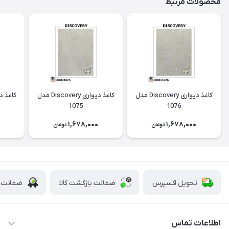
محصولات مرتبط
کاغذ دیواری Discovery مدل
کاغذ دیواری Discovery مدل
1075
1076
0
1,678,000
1,678,000
تومان
تومان
تحویل اکسپرس
ضمانت بازگشت کالا
ضمانت ا
اطلاعات تماس