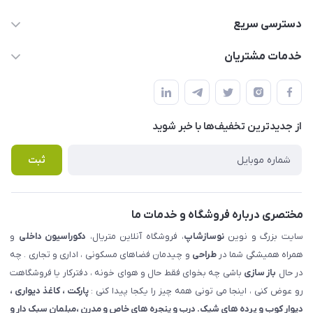
09123855612
دسترسی سریع
info@nosazshop.com
حساب کاربری
خدمات مشتریان
شهرک ناز - بلوار یکم غربی(بلوار نوساز شاپ ) روبروی بازار روز جنب
مجله فروشگاه
قوانین و مقررات
املاک مدنی - نوساز شاپ
لیست محصولات
حریم خصوصی
درباره ما
از جدید‌ترین تخفیف‌ها با‌ خبر شوید
راهنما
تماس با ما
پرسش های متداول
ثبت
مختصری درباره فروشگاه و خدمات ما
سایت بزرگ و نوین
نوسازشاپ
، فروشگاه آنلاین متریال،
دکوراسیون داخلی
و
همراه همیشگی شما در
طراحی
و چیدمان فضاهای مسکونی ، اداری و تجاری . چه
در حال
باز سازی
باشی چه بخوای فقط حال و هوای خونه ، دفترکار یا فروشگاهت
رو عوض کنی ، اینجا می تونی همه چیز را یکجا پیدا کنی :
پارکت ، کاغذ دیواری ،
دیوار کوب و پرده های شیک. درب و پنجره های خاص و مدرن ،مبلمان سبک دار و