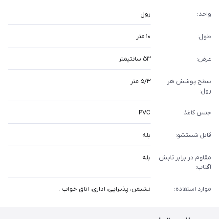
واحد:
رول
طول:
۱۰ متر
عرض:
۵۳ سانتیمتر
سطح پوشش هر
۵/۳ متر
رول:
جنس کاغذ:
PVC
قابل شستشو:
بله
مقاوم در برابر تابش
بله
آفتاب:
موارد استفاده:
نشیمن، پذیرایی، اداری، اتاق خواب .