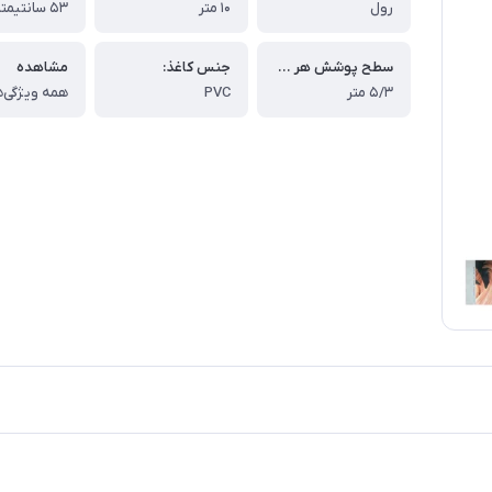
رول
۱۰ متر
۵۳ سانتیمتر
سطح پوشش هر رول:
جنس کاغذ:
مشاهده
۵/۳ متر
PVC
همه ویژگی‌ه