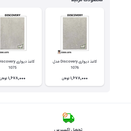
محصولات مرتبط
کاغذ دیواری Discovery مدل
1075
1076
1,678,000
1,678,000
تومان
تومان
تحویل اکسپرس