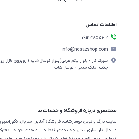
اطلاعات تماس
09123855612
info@nosazshop.com
شهرک ناز - بلوار یکم غربی(بلوار نوساز شاپ ) روبروی بازار روز
جنب املاک مدنی - نوساز شاپ
مختصری درباره فروشگاه و خدمات ما
سایت بزرگ و نوین
نوسازشاپ
، فروشگاه آنلاین متریال،
دکوراسیون
در حال
باز سازی
باشی چه بخوای فقط حال و هوای خونه ، دفترکار
دیواری ، دیوار کوب و پرده های شیک. درب و پنجره های خاص و 