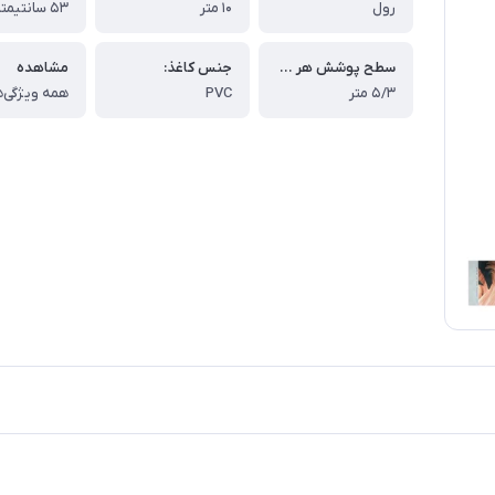
رول
۱۰ متر
۵۳ سانتیمتر
سطح پوشش هر رول:
جنس کاغذ:
مشاهده
۵/۳ متر
PVC
همه ویژگی‌ه