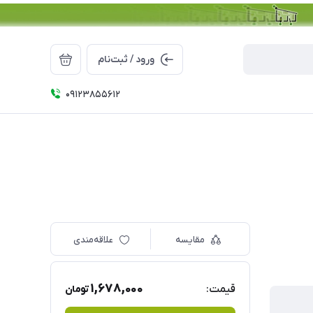
ورود / ثبت‌نام
09123855612
مقایسه
علاقه‌مندی
1,678,000
قیمت:
تومان