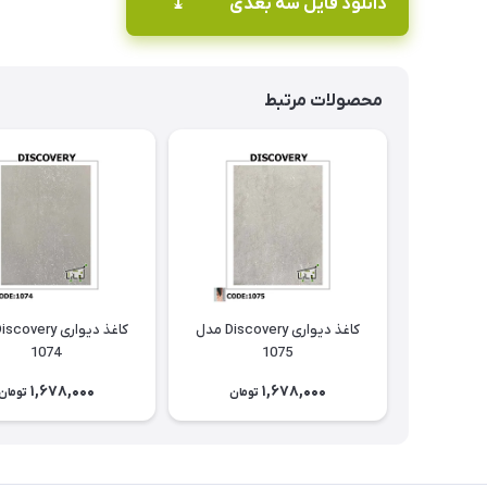
دانلود فایل سه بعدی
⤓
محصولات مرتبط
کاغذ دیواری Discovery مدل
1074
1075
1,678,000
1,678,000
تومان
تومان