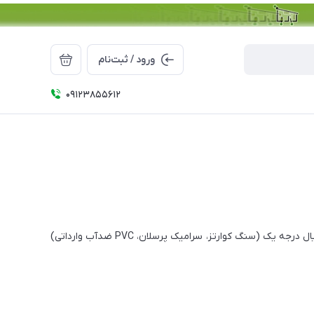
ورود / ثبت‌نام
09123855612
روشویی برند لیزاکو (Lizako) یکی از محبوب‌ترین گزینه‌های لوکس و باکیفیت در بازار ایران است. محصولات Lizako با طراحی مدرن اروپایی، متریال درجه یک (سنگ کوارتز، سرامیک پرسلان، PVC ضدآب وارداتی)