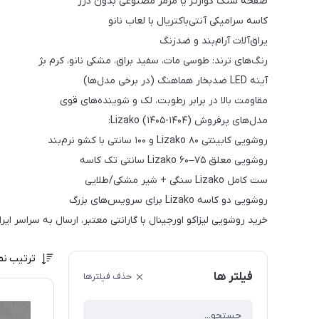
صفحه سنگ کوارتز یا مرمر مصنوعی بدون درز
کاسه سرامیکی آنتی‌باکتریال با لعاب نانو
یراق‌آلات آرام‌بند و ضدزنگ
رنگ‌های ترند: طوسی مات، سفید براق، مشکی نانو، کرم بژ
آینه LED ضدبخار هماهنگ (در برخی مدل‌ها)
مقاومت بالا در برابر رطوبت، لک و شوینده‌های قوی
مدل‌های پرفروش Lizako (۱۴۰۵-۱۴۰۴):
روشویی کابینتی Lizako ۸۰ و ۱۰۰ سانتی با کشو نرم‌بند
روشویی معلق Lizako ۶۰–۷۵ سانتی تک کاسه
ست کامل Lizako سنگی + شیر مشکی/طلایی
روشویی دو کاسه Lizako برای سرویس‌های بزرگ
خرید روشویی لیزاکو اورجینال با گارانتی معتبر، ارسال به سراسر ای
ترتیب نم
فیلتر ها
حذف فیلترها