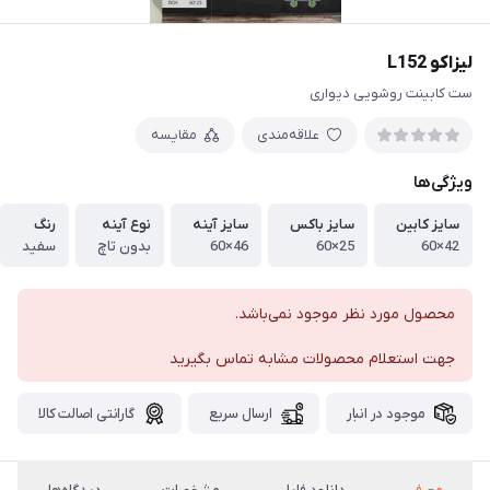
لیزاکو L152
ست کابینت روشویی دیواری
علاقه‌مندی
مقایسه
ویژگی‌ها
سایز کابین
سایز باکس
سایز آینه
نوع آینه
رنگ
42×60
25×60
46×60
بدون تاچ
سفید
محصول مورد نظر موجود نمی‌باشد.
جهت استعلام محصولات مشابه تماس بگیرید
موجود در انبار
ارسال سریع
گارانتی اصالت کالا