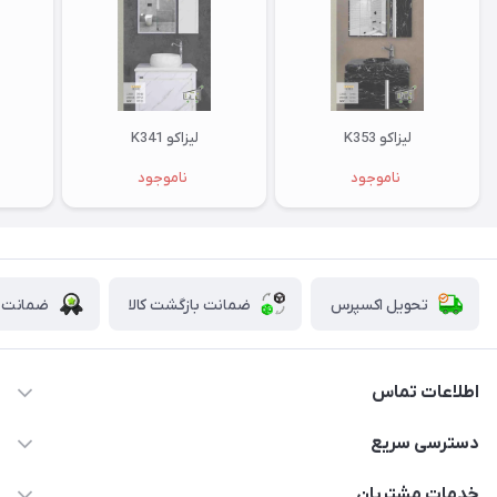
لیزاکو K353
لیزاکو K341
ناموجود
ناموجود
تحویل اکسپرس
ضمانت بازگشت کالا
ضمانت ا
اطلاعات تماس
09123855612
دسترسی سریع
info@nosazshop.com
حساب کاربری
خدمات مشتریان