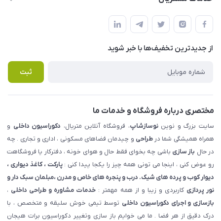
شهرک ناز - بلوار یکم غربی(بلوار نوساز شاپ ) روبروی بازار روز جنب
مجله فروشگاه
قوانین و مقررات
املاک مدنی - نوساز شاپ
لیست محصولات
حریم خصوصی
درباره ما
از جدید‌ترین تخفیف‌ها با‌ خبر شوید
راهنما
تماس با ما
پرسش های متداول
ثبت
مختصری درباره فروشگاه و خدمات ما
سایت بزرگ و نوین
نوسازشاپ
، فروشگاه آنلاین متریال،
دکوراسیون داخلی
و
همراه همیشگی شما در
طراحی
و چیدمان فضاهای مسکونی ، اداری و تجاری . چه
در حال
باز سازی
باشی چه بخوای فقط حال و هوای خونه ، دفترکار یا فروشگاهت
رو عوض کنی ، اینجا می تونی همه چیز را یکجا پیدا کنی :
پارکت ، کاغذ دیواری ،
دیوار کوب و پرده های شیک. درب و پنجره های خاص و مدرن ،مبلمان سبک دار و
نور پردازی
کاربردی و زیبا و از همه مهمتر :
خدمات مشاوره و طراحی داخلی
،
بازسازی و اجرای دکوراسیون داخلی
توسط تیمی خوش سلیقه و متخصص ، با
درک دقیق از هر فضا . ما می خوایم باز سازی وتغییر دکوراسیون برات هیجان