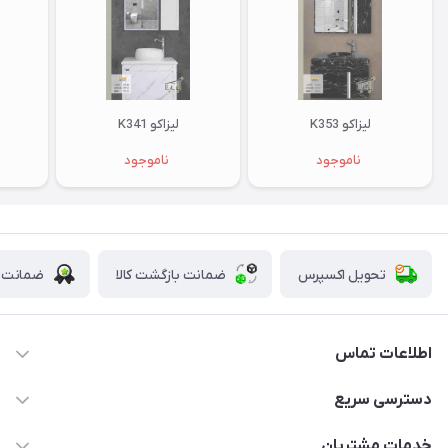
لیزاکو K353
لیزاکو K341
ناموجود
ناموجود
تحویل اکسپرس
ضمانت بازگشت کالا
ضمانت ا
اطلاعات تماس
09123855612
دسترسی سریع
info@nosazshop.com
حساب کاربری
خدمات مشتریان