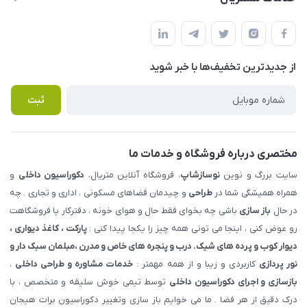
شهرک ناز - بلوار یکم غربی(بلوار نوساز شاپ ) روبروی بازار روز جنب
مجله فروشگاه
قوانین و مقررات
املاک مدنی - نوساز شاپ
لیست محصولات
حریم خصوصی
درباره ما
از جدید‌ترین تخفیف‌ها با‌ خبر شوید
راهنما
تماس با ما
پرسش های متداول
ثبت
مختصری درباره فروشگاه و خدمات ما
سایت بزرگ و نوین
نوسازشاپ
، فروشگاه آنلاین متریال،
دکوراسیون داخلی
و
همراه همیشگی شما در
طراحی
و چیدمان فضاهای مسکونی ، اداری و تجاری . چه
در حال
باز سازی
باشی چه بخوای فقط حال و هوای خونه ، دفترکار یا فروشگاهت
رو عوض کنی ، اینجا می تونی همه چیز را یکجا پیدا کنی :
پارکت ، کاغذ دیواری ،
دیوار کوب و پرده های شیک. درب و پنجره های خاص و مدرن ،مبلمان سبک دار و
نور پردازی
کاربردی و زیبا و از همه مهمتر :
خدمات مشاوره و طراحی داخلی
،
بازسازی و اجرای دکوراسیون داخلی
توسط تیمی خوش سلیقه و متخصص ، با
درک دقیق از هر فضا . ما می خوایم باز سازی وتغییر دکوراسیون برات هیجان