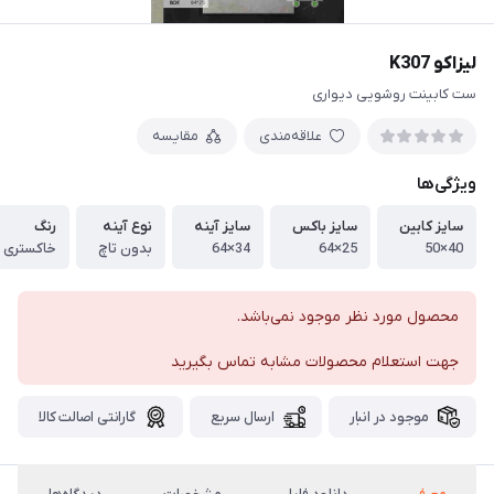
لیزاکو K307
ست کابینت روشویی دیواری
علاقه‌مندی
مقایسه
ویژگی‌ها
سایز کابین
سایز باکس
سایز آینه
نوع آینه
رنگ
40×50
25×64
34×64
بدون تاچ
خاکستری
محصول مورد نظر موجود نمی‌باشد.
جهت استعلام محصولات مشابه تماس بگیرید
موجود در انبار
ارسال سریع
گارانتی اصالت کالا