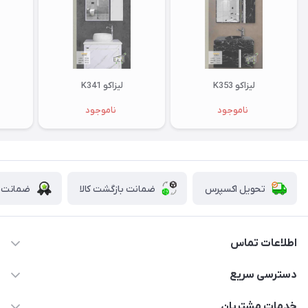
لیزاکو K353
لیزاکو K341
ناموجود
ناموجود
تحویل اکسپرس
ضمانت بازگشت کالا
ضمانت ا
اطلاعات تماس
09123855612
دسترسی سریع
info@nosazshop.com
حساب کاربری
خدمات مشتریان