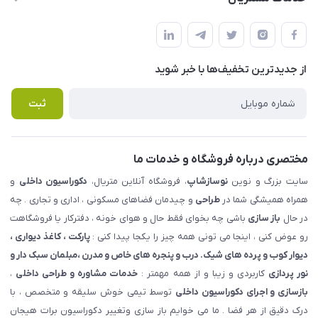
شهرک ناز - بلوار یکم غربی(بلوار نوساز شاپ ) روبروی بازار روز جنب
مجله فروشگاه
قوانین و مقررات
املاک مدنی - نوساز شاپ
لیست محصولات
حریم خصوصی
درباره ما
از جدید‌ترین تخفیف‌ها با‌ خبر شوید
راهنما
تماس با ما
پرسش های متداول
ثبت
مختصری درباره فروشگاه و خدمات ما
سایت بزرگ و نوین
نوسازشاپ
، فروشگاه آنلاین متریال،
دکوراسیون داخلی
و
همراه همیشگی شما در
طراحی
و چیدمان فضاهای مسکونی ، اداری و تجاری . چه
در حال
باز سازی
باشی چه بخوای فقط حال و هوای خونه ، دفترکار یا فروشگاهت
رو عوض کنی ، اینجا می تونی همه چیز را یکجا پیدا کنی :
پارکت ، کاغذ دیواری ،
دیوار کوب و پرده های شیک. درب و پنجره های خاص و مدرن ،مبلمان سبک دار و
نور پردازی
کاربردی و زیبا و از همه مهمتر :
خدمات مشاوره و طراحی داخلی
،
بازسازی و اجرای دکوراسیون داخلی
توسط تیمی خوش سلیقه و متخصص ، با
درک دقیق از هر فضا . ما می خوایم باز سازی وتغییر دکوراسیون برات هیجان