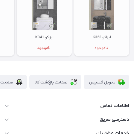
لیزاکو K353
لیزاکو K341
ناموجود
ناموجود
تحویل اکسپرس
ضمانت بازگشت کالا
ضمانت ا
اطلاعات تماس
09123855612
دسترسی سریع
info@nosazshop.com
حساب کاربری
خدمات مشتریان