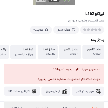
لیزاکو L162
ست کابینت روشویی دیواری
علاقه‌مندی
مقایسه
ویژگی‌ها
سایز کابین
سایز باکس
سایز آینه
نوع آینه
رنگ
40×60
25×70
46×66
چراغ دار لمسی
سفید
محصول مورد نظر موجود نمی‌باشد.
جهت استعلام محصولات مشابه تماس بگیرید
موجود در انبار
ارسال سریع
گارانتی اصالت کالا