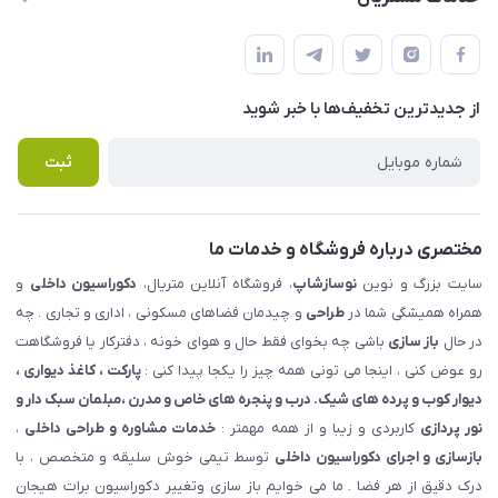
شهرک ناز - بلوار یکم غربی(بلوار نوساز شاپ ) روبروی بازار روز جنب
مجله فروشگاه
قوانین و مقررات
املاک مدنی - نوساز شاپ
لیست محصولات
حریم خصوصی
درباره ما
از جدید‌ترین تخفیف‌ها با‌ خبر شوید
راهنما
تماس با ما
پرسش های متداول
ثبت
مختصری درباره فروشگاه و خدمات ما
سایت بزرگ و نوین
نوسازشاپ
، فروشگاه آنلاین متریال،
دکوراسیون داخلی
و
همراه همیشگی شما در
طراحی
و چیدمان فضاهای مسکونی ، اداری و تجاری . چه
در حال
باز سازی
باشی چه بخوای فقط حال و هوای خونه ، دفترکار یا فروشگاهت
رو عوض کنی ، اینجا می تونی همه چیز را یکجا پیدا کنی :
پارکت ، کاغذ دیواری ،
دیوار کوب و پرده های شیک. درب و پنجره های خاص و مدرن ،مبلمان سبک دار و
نور پردازی
کاربردی و زیبا و از همه مهمتر :
خدمات مشاوره و طراحی داخلی
،
بازسازی و اجرای دکوراسیون داخلی
توسط تیمی خوش سلیقه و متخصص ، با
درک دقیق از هر فضا . ما می خوایم باز سازی وتغییر دکوراسیون برات هیجان