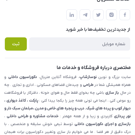
شهرک ناز - بلوار یکم غربی(بلوار نوساز شاپ ) روبروی بازار روز جنب
مجله فروشگاه
قوانین و مقررات
املاک مدنی - نوساز شاپ
لیست محصولات
حریم خصوصی
درباره ما
از جدید‌ترین تخفیف‌ها با‌ خبر شوید
راهنما
تماس با ما
پرسش های متداول
ثبت
مختصری درباره فروشگاه و خدمات ما
سایت بزرگ و نوین
نوسازشاپ
، فروشگاه آنلاین متریال،
دکوراسیون داخلی
و
همراه همیشگی شما در
طراحی
و چیدمان فضاهای مسکونی ، اداری و تجاری . چه
در حال
باز سازی
باشی چه بخوای فقط حال و هوای خونه ، دفترکار یا فروشگاهت
رو عوض کنی ، اینجا می تونی همه چیز را یکجا پیدا کنی :
پارکت ، کاغذ دیواری ،
دیوار کوب و پرده های شیک. درب و پنجره های خاص و مدرن ،مبلمان سبک دار و
نور پردازی
کاربردی و زیبا و از همه مهمتر :
خدمات مشاوره و طراحی داخلی
،
بازسازی و اجرای دکوراسیون داخلی
توسط تیمی خوش سلیقه و متخصص ، با
درک دقیق از هر فضا . ما می خوایم باز سازی وتغییر دکوراسیون برات هیجان