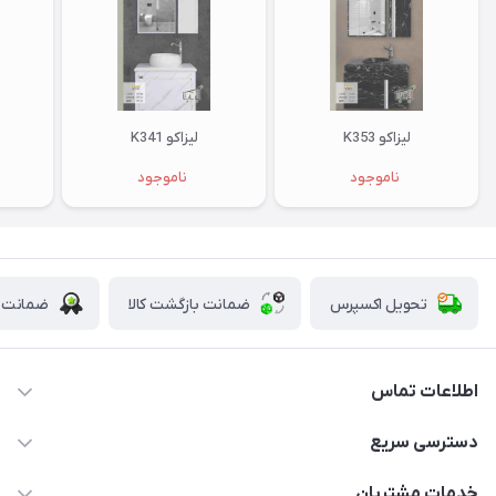
لیزاکو K353
لیزاکو K341
ناموجود
ناموجود
تحویل اکسپرس
ضمانت بازگشت کالا
ضمانت ا
اطلاعات تماس
09123855612
دسترسی سریع
info@nosazshop.com
حساب کاربری
خدمات مشتریان