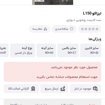
لیزاکو L150
ست کابینت روشویی دیواری
علاقه‌مندی
مقایسه
ویژگی‌ها
سایز کابین
سایز باکس
سایز آینه
نوع آینه
متریا
42×80
27×80
60×80
چراغ دار لمسی
mdf طرح چوب
محصول مورد نظر موجود نمی‌باشد.
جهت استعلام محصولات مشابه تماس بگیرید
موجود در انبار
ارسال سریع
گارانتی اصالت کالا