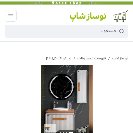
نوسازشاپ
/
فهرست محصولات
/
لیزاکو p18_plus