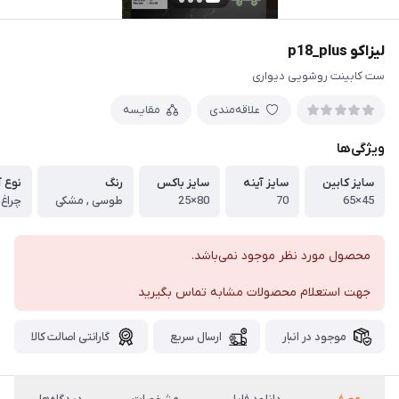
لیزاکو p18_plus
ست کابینت روشویی دیواری
علاقه‌مندی
مقایسه
ویژگی‌ها
سایز کابین
سایز آینه
سایز باکس
رنگ
نوع آ
45×65
70
80×25
طوسی , مشکی
چراغ 
محصول مورد نظر موجود نمی‌باشد.
جهت استعلام محصولات مشابه تماس بگیرید
موجود در انبار
ارسال سریع
گارانتی اصالت کالا