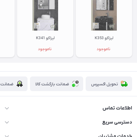
لیزاکو K353
لیزاکو K341
ناموجود
ناموجود
تحویل اکسپرس
ضمانت بازگشت کالا
ضمانت ا
اطلاعات تماس
09123855612
دسترسی سریع
info@nosazshop.com
حساب کاربری
خدمات مشتریان