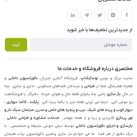
شهرک ناز - بلوار یکم غربی(بلوار نوساز شاپ ) روبروی بازار روز جنب
مجله فروشگاه
قوانین و مقررات
املاک مدنی - نوساز شاپ
لیست محصولات
حریم خصوصی
درباره ما
از جدید‌ترین تخفیف‌ها با‌ خبر شوید
راهنما
تماس با ما
پرسش های متداول
ثبت
مختصری درباره فروشگاه و خدمات ما
سایت بزرگ و نوین
نوسازشاپ
، فروشگاه آنلاین متریال،
دکوراسیون داخلی
و
همراه همیشگی شما در
طراحی
و چیدمان فضاهای مسکونی ، اداری و تجاری . چه
در حال
باز سازی
باشی چه بخوای فقط حال و هوای خونه ، دفترکار یا فروشگاهت
رو عوض کنی ، اینجا می تونی همه چیز را یکجا پیدا کنی :
پارکت ، کاغذ دیواری ،
دیوار کوب و پرده های شیک. درب و پنجره های خاص و مدرن ،مبلمان سبک دار و
نور پردازی
کاربردی و زیبا و از همه مهمتر :
خدمات مشاوره و طراحی داخلی
،
بازسازی و اجرای دکوراسیون داخلی
توسط تیمی خوش سلیقه و متخصص ، با
درک دقیق از هر فضا . ما می خوایم باز سازی وتغییر دکوراسیون برات هیجان