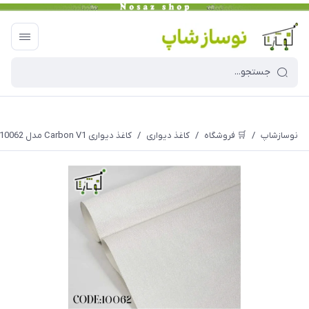
نوسازشاپ
/
🛒 فروشگاه
/
کاغذ دیواری
/
کاغذ دیواری Carbon V1 مدل 10062