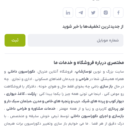
شهرک ناز - بلوار یکم غربی(بلوار نوساز شاپ ) روبروی بازار روز جنب
مجله فروشگاه
قوانین و مقررات
املاک مدنی - نوساز شاپ
لیست محصولات
حریم خصوصی
درباره ما
از جدید‌ترین تخفیف‌ها با‌ خبر شوید
راهنما
تماس با ما
پرسش های متداول
ثبت
مختصری درباره فروشگاه و خدمات ما
سایت بزرگ و نوین
نوسازشاپ
، فروشگاه آنلاین متریال،
دکوراسیون داخلی
و
همراه همیشگی شما در
طراحی
و چیدمان فضاهای مسکونی ، اداری و تجاری . چه
در حال
باز سازی
باشی چه بخوای فقط حال و هوای خونه ، دفترکار یا فروشگاهت
رو عوض کنی ، اینجا می تونی همه چیز را یکجا پیدا کنی :
پارکت ، کاغذ دیواری ،
دیوار کوب و پرده های شیک. درب و پنجره های خاص و مدرن ،مبلمان سبک دار و
نور پردازی
کاربردی و زیبا و از همه مهمتر :
خدمات مشاوره و طراحی داخلی
،
بازسازی و اجرای دکوراسیون داخلی
توسط تیمی خوش سلیقه و متخصص ، با
درک دقیق از هر فضا . ما می خوایم باز سازی وتغییر دکوراسیون برات هیجان