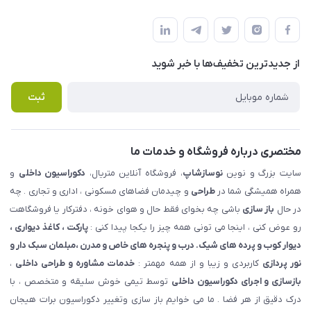
شهرک ناز - بلوار یکم غربی(بلوار نوساز شاپ ) روبروی بازار روز جنب
مجله فروشگاه
قوانین و مقررات
املاک مدنی - نوساز شاپ
لیست محصولات
حریم خصوصی
درباره ما
از جدید‌ترین تخفیف‌ها با‌ خبر شوید
راهنما
تماس با ما
پرسش های متداول
ثبت
مختصری درباره فروشگاه و خدمات ما
سایت بزرگ و نوین
نوسازشاپ
، فروشگاه آنلاین متریال،
دکوراسیون داخلی
و
همراه همیشگی شما در
طراحی
و چیدمان فضاهای مسکونی ، اداری و تجاری . چه
در حال
باز سازی
باشی چه بخوای فقط حال و هوای خونه ، دفترکار یا فروشگاهت
رو عوض کنی ، اینجا می تونی همه چیز را یکجا پیدا کنی :
پارکت ، کاغذ دیواری ،
دیوار کوب و پرده های شیک. درب و پنجره های خاص و مدرن ،مبلمان سبک دار و
نور پردازی
کاربردی و زیبا و از همه مهمتر :
خدمات مشاوره و طراحی داخلی
،
بازسازی و اجرای دکوراسیون داخلی
توسط تیمی خوش سلیقه و متخصص ، با
درک دقیق از هر فضا . ما می خوایم باز سازی وتغییر دکوراسیون برات هیجان