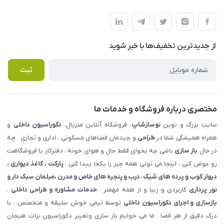
شهرک ناز - بلوار یکم غربی(بلوار نوساز شاپ ) روبروی بازار روز جنب
مجله فروشگاه
قوانین و مقررات
املاک مدنی - نوساز شاپ
لیست محصولات
حریم خصوصی
درباره ما
از جدید‌ترین تخفیف‌ها با‌ خبر شوید
راهنما
تماس با ما
پرسش های متداول
ثبت
مختصری درباره فروشگاه و خدمات ما
سایت بزرگ و نوین
نوسازشاپ
، فروشگاه آنلاین متریال،
دکوراسیون داخلی
و
همراه همیشگی شما در
طراحی
و چیدمان فضاهای مسکونی ، اداری و تجاری . چه
در حال
باز سازی
باشی چه بخوای فقط حال و هوای خونه ، دفترکار یا فروشگاهت
رو عوض کنی ، اینجا می تونی همه چیز را یکجا پیدا کنی :
پارکت ، کاغذ دیواری ،
دیوار کوب و پرده های شیک. درب و پنجره های خاص و مدرن ،مبلمان سبک دار و
نور پردازی
کاربردی و زیبا و از همه مهمتر :
خدمات مشاوره و طراحی داخلی
،
بازسازی و اجرای دکوراسیون داخلی
توسط تیمی خوش سلیقه و متخصص ، با
درک دقیق از هر فضا . ما می خوایم باز سازی وتغییر دکوراسیون برات هیجان