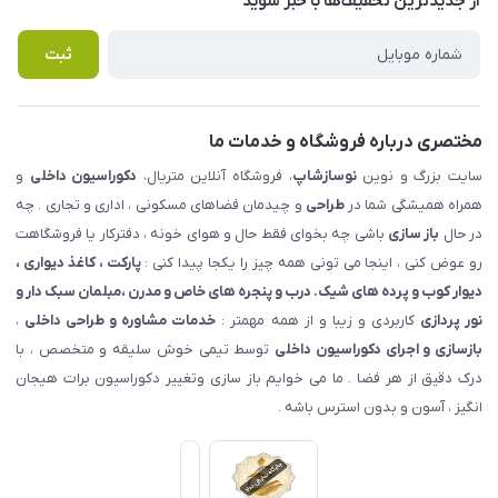
از جدید‌ترین تخفیف‌ها با‌ خبر شوید
راهنما
تماس با ما
پرسش های متداول
ثبت
مختصری درباره فروشگاه و خدمات ما
سایت بزرگ و نوین
نوسازشاپ
، فروشگاه آنلاین متریال،
دکوراسیون داخلی
و
همراه همیشگی شما در
طراحی
و چیدمان فضاهای مسکونی ، اداری و تجاری . چه
در حال
باز سازی
باشی چه بخوای فقط حال و هوای خونه ، دفترکار یا فروشگاهت
رو عوض کنی ، اینجا می تونی همه چیز را یکجا پیدا کنی :
پارکت ، کاغذ دیواری ،
دیوار کوب و پرده های شیک. درب و پنجره های خاص و مدرن ،مبلمان سبک دار و
نور پردازی
کاربردی و زیبا و از همه مهمتر :
خدمات مشاوره و طراحی داخلی
،
بازسازی و اجرای دکوراسیون داخلی
توسط تیمی خوش سلیقه و متخصص ، با
درک دقیق از هر فضا . ما می خوایم باز سازی وتغییر دکوراسیون برات هیجان
انگیز ، آسون و بدون استرس باشه .