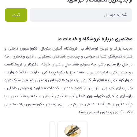
از جدید‌ترین تخفیف‌ها با‌ خبر شوید
راهنما
تماس با ما
پرسش های متداول
ثبت
مختصری درباره فروشگاه و خدمات ما
سایت بزرگ و نوین
نوسازشاپ
، فروشگاه آنلاین متریال،
دکوراسیون داخلی
و
همراه همیشگی شما در
طراحی
و چیدمان فضاهای مسکونی ، اداری و تجاری . چه
در حال
باز سازی
باشی چه بخوای فقط حال و هوای خونه ، دفترکار یا فروشگاهت
رو عوض کنی ، اینجا می تونی همه چیز را یکجا پیدا کنی :
پارکت ، کاغذ دیواری ،
دیوار کوب و پرده های شیک. درب و پنجره های خاص و مدرن ،مبلمان سبک دار و
نور پردازی
کاربردی و زیبا و از همه مهمتر :
خدمات مشاوره و طراحی داخلی
،
بازسازی و اجرای دکوراسیون داخلی
توسط تیمی خوش سلیقه و متخصص ، با
درک دقیق از هر فضا . ما می خوایم باز سازی وتغییر دکوراسیون برات هیجان
انگیز ، آسون و بدون استرس باشه .