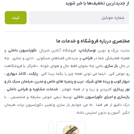
درباره ما
از جدید‌ترین تخفیف‌ها با‌ خبر شوید
راهنما
تماس با ما
پرسش های متداول
ثبت
مختصری درباره فروشگاه و خدمات ما
سایت بزرگ و نوین
نوسازشاپ
، فروشگاه آنلاین متریال،
دکوراسیون داخلی
و
همراه همیشگی شما در
طراحی
و چیدمان فضاهای مسکونی ، اداری و تجاری . چه
در حال
باز سازی
باشی چه بخوای فقط حال و هوای خونه ، دفترکار یا فروشگاهت
رو عوض کنی ، اینجا می تونی همه چیز را یکجا پیدا کنی :
پارکت ، کاغذ دیواری ،
دیوار کوب و پرده های شیک. درب و پنجره های خاص و مدرن ،مبلمان سبک دار و
نور پردازی
کاربردی و زیبا و از همه مهمتر :
خدمات مشاوره و طراحی داخلی
،
بازسازی و اجرای دکوراسیون داخلی
توسط تیمی خوش سلیقه و متخصص ، با
درک دقیق از هر فضا . ما می خوایم باز سازی وتغییر دکوراسیون برات هیجان
انگیز ، آسون و بدون استرس باشه .