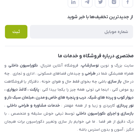
لیست محصولات
حریم خصوصی
درباره ما
از جدید‌ترین تخفیف‌ها با‌ خبر شوید
راهنما
تماس با ما
پرسش های متداول
ثبت
مختصری درباره فروشگاه و خدمات ما
سایت بزرگ و نوین
نوسازشاپ
، فروشگاه آنلاین متریال،
دکوراسیون داخلی
و
همراه همیشگی شما در
طراحی
و چیدمان فضاهای مسکونی ، اداری و تجاری . چه
در حال
باز سازی
باشی چه بخوای فقط حال و هوای خونه ، دفترکار یا فروشگاهت
رو عوض کنی ، اینجا می تونی همه چیز را یکجا پیدا کنی :
پارکت ، کاغذ دیواری ،
دیوار کوب و پرده های شیک. درب و پنجره های خاص و مدرن ،مبلمان سبک دار و
نور پردازی
کاربردی و زیبا و از همه مهمتر :
خدمات مشاوره و طراحی داخلی
،
بازسازی و اجرای دکوراسیون داخلی
توسط تیمی خوش سلیقه و متخصص ، با
درک دقیق از هر فضا . ما می خوایم باز سازی وتغییر دکوراسیون برات هیجان
انگیز ، آسون و بدون استرس باشه .