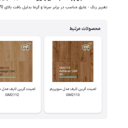
تغییر رنگ - عایق مناسب در برابر سرما و گرما بدلیل بافت بالای 70 درصد چوب - طول عمر 15 تا 20 سال - نصب آسان - نظافت راحت و سریع - نقش و برجستگی های زیبا و گره های چوب طبیعی
محصولات مرتبط
لمینت گرین لایف مدل سوپریم
لمینت گرین لایف مدل 
GM2112
GM2113