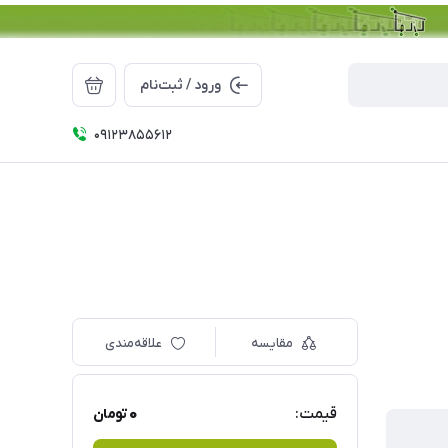
ورود / ثبت‌نام
09123855612
مقایسه
علاقه‌مندی
0
قیمت:
تومان