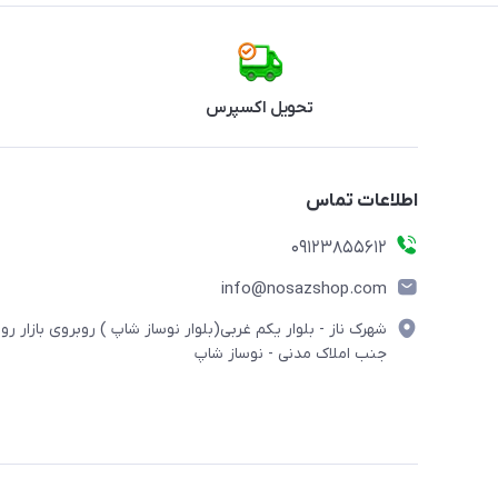
تحویل اکسپرس
اطلاعات تماس
09123855612
info@nosazshop.com
شهرک ناز - بلوار یکم غربی(بلوار نوساز شاپ ) روبروی بازار روز
جنب املاک مدنی - نوساز شاپ