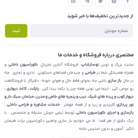
لیست محصولات
حریم خصوصی
درباره ما
از جدید‌ترین تخفیف‌ها با‌ خبر شوید
راهنما
تماس با ما
پرسش های متداول
ثبت
مختصری درباره فروشگاه و خدمات ما
سایت بزرگ و نوین
نوسازشاپ
، فروشگاه آنلاین متریال،
دکوراسیون داخلی
و
همراه همیشگی شما در
طراحی
و چیدمان فضاهای مسکونی ، اداری و تجاری . چه
در حال
باز سازی
باشی چه بخوای فقط حال و هوای خونه ، دفترکار یا فروشگاهت
رو عوض کنی ، اینجا می تونی همه چیز را یکجا پیدا کنی :
پارکت ، کاغذ دیواری ،
دیوار کوب و پرده های شیک. درب و پنجره های خاص و مدرن ،مبلمان سبک دار و
نور پردازی
کاربردی و زیبا و از همه مهمتر :
خدمات مشاوره و طراحی داخلی
،
بازسازی و اجرای دکوراسیون داخلی
توسط تیمی خوش سلیقه و متخصص ، با
درک دقیق از هر فضا . ما می خوایم باز سازی وتغییر دکوراسیون برات هیجان
انگیز ، آسون و بدون استرس باشه .