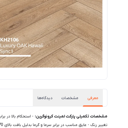
معرفی
مشخصات
دیدگاه‌ها
مشخصات تکمیلی پارکت لمینت کرونوگرین:
تغییر رنگ - عایق مناسب در برابر سرما و گرما بدلیل بافت بالای 70 درصد چوب - طول عمر 15 تا 20 سال - نصب آسان - نظافت راحت و سریع - نقش و برجستگی های زیبا و گره های چوب طبیعی