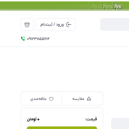
ورود / ثبت‌نام
09123855612
مقایسه
علاقه‌مندی
0
قیمت:
تومان