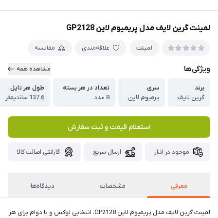
لمینت گرین لایف مدل پریمیوم لاین GP2128
لمینت
علاقه‌مندی
مقایسه
ویژگی‌ها
مشاهده همه
برند
سری
تعداد در هر بسته
طول هر تایل
گرین لایف
پرمیوم لاین
8 عدد
137.6 سانتیمتر
استعلام قیمت و ثبت سفارش
موجود در انبار
ارسال سریع
گارانتی اصالت کالا
معرفی
مشخصات
دیدگاه‌ها
لمینت گرین لایف مدل پریمیوم لاین GP2128، انتخابی لوکس و با دوام برای هر