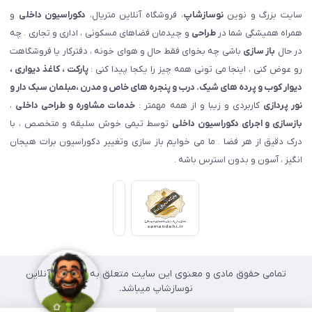
سایت بزرگ و نوین
نوسازشاپ
، فروشگاه آنلاین متریال،
دکوراسیون داخلی
و
همراه همیشگی شما در
طراحی
و چیدمان فضاهای مسکونی ، اداری و تجاری . چه
در حال
باز سازی
باشی چه بخوای فقط حال و هوای خونه ، دفترکار یا فروشگاهت
رو عوض کنی ، اینجا می تونی همه چیز را یکجا پیدا کنی :
پارکت ، کاغذ دیواری ،
دیوار کوب و پرده های شیک. درب و پنجره های خاص و مدرن ،مبلمان سبک دار و
نور پردازی
کاربردی و زیبا و از همه مهمتر :
خدمات مشاوره و طراحی داخلی
،
بازسازی و اجرای دکوراسیون داخلی
توسط تیمی خوش سلیقه و متخصص ، با
درک دقیق از هر فضا . ما می خوایم باز سازی وتغییر دکوراسیون برات هیجان
انگیز ، آسون و بدون استرس باشه .
تمامی حقوق مادی و معنوی این سایت متعلق به فروشگاه آنلاین
نوسازشاپ میباشد.