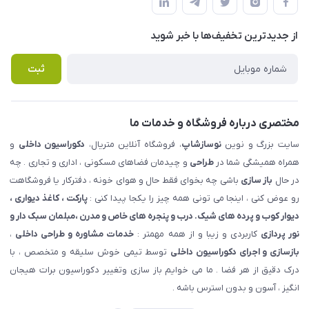
لیست محصولات
حریم خصوصی
درباره ما
از جدید‌ترین تخفیف‌ها با‌ خبر شوید
راهنما
تماس با ما
پرسش های متداول
ثبت
مختصری درباره فروشگاه و خدمات ما
سایت بزرگ و نوین
نوسازشاپ
، فروشگاه آنلاین متریال،
دکوراسیون داخلی
و
همراه همیشگی شما در
طراحی
و چیدمان فضاهای مسکونی ، اداری و تجاری . چه
در حال
باز سازی
باشی چه بخوای فقط حال و هوای خونه ، دفترکار یا فروشگاهت
رو عوض کنی ، اینجا می تونی همه چیز را یکجا پیدا کنی :
پارکت ، کاغذ دیواری ،
دیوار کوب و پرده های شیک. درب و پنجره های خاص و مدرن ،مبلمان سبک دار و
نور پردازی
کاربردی و زیبا و از همه مهمتر :
خدمات مشاوره و طراحی داخلی
،
بازسازی و اجرای دکوراسیون داخلی
توسط تیمی خوش سلیقه و متخصص ، با
درک دقیق از هر فضا . ما می خوایم باز سازی وتغییر دکوراسیون برات هیجان
انگیز ، آسون و بدون استرس باشه .