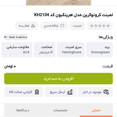
لمینت کرونوگرین مدل هرینگبون کد KH2104
لمینت
علاقه‌مندی
مقایسه
ویژگی‌ها
مشاهده همه
برند
سری لمینت
ضخامت
مقاومت سایشی
Kronogreen
Herringbone
8 میلیمتر
AC4
0
قیمت:
تومان
افزودن به سبدخرید
موجود در انبار
ارسال سریع
گارانتی اصالت کالا
معرفی
مشخصات
دیدگاه‌ها