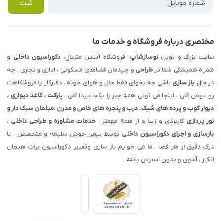
پرسش های متداول
ثبت
مختصری درباره فروشگاه و خدمات ما
سایت بزرگ و نوین
نوسازشاپ
، فروشگاه آنلاین متریال،
دکوراسیون داخلی
و
همراه همیشگی شما در
طراحی
و چیدمان فضاهای مسکونی ، اداری و تجاری . چه
در حال
باز سازی
باشی چه بخوای فقط حال و هوای خونه ، دفترکار یا فروشگاهت
رو عوض کنی ، اینجا می تونی همه چیز را یکجا پیدا کنی :
پارکت ، کاغذ دیواری ،
دیوار کوب و پرده های شیک. درب و پنجره های خاص و مدرن ،مبلمان سبک دار و
نور پردازی
کاربردی و زیبا و از همه مهمتر :
خدمات مشاوره و طراحی داخلی
،
بازسازی و اجرای دکوراسیون داخلی
توسط تیمی خوش سلیقه و متخصص ، با
درک دقیق از هر فضا . ما می خوایم باز سازی وتغییر دکوراسیون برات هیجان
انگیز ، آسون و بدون استرس باشه .