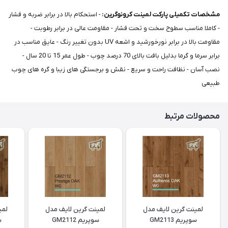
مشخصات تکمیلی پارکت لمینت کرونوگرین:
- استحکام بالا در برابر ضربه و فشار
- کاملا مناسب سطوح سخت و تحت فشار - مقاومت عالی در برابر رطوبت -
مقاومت بالا در برابر نورخورشید و اشعه UV بدون تغییر رنگ - عایق مناسب در
برابر سرما و گرما بدلیل بافت بالای 70 درصد چوب - طول عمر 15 تا 20 سال -
نصب آسان - نظافت راحت و سریع - نقش و برجستگی های زیبا و گره های چوب
طبیعی
محصولات مرتبط
لمینت گرین لایف مدل
لمینت گرین لایف مدل
لمی
سوپریم GM2113
سوپریم GM2112
س