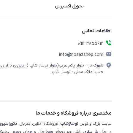
تحویل اکسپرس
اطلاعات تماس
09123855612
info@nosazshop.com
شهرک ناز - بلوار یکم غربی(بلوار نوساز شاپ ) روبروی بازار روز
جنب املاک مدنی - نوساز شاپ
مختصری درباره فروشگاه و خدمات ما
سایت بزرگ و نوین
نوسازشاپ
، فروشگاه آنلاین متریال،
دکوراسیون
در حال
باز سازی
باشی چه بخوای فقط حال و هوای خونه ، دفترکار