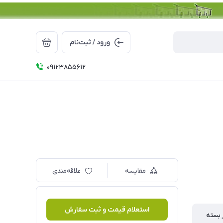
ورود / ثبت‌نام
09123855612
مقایسه
علاقه‌مندی
استعلام قیمت و ثبت سفارش
 بسته