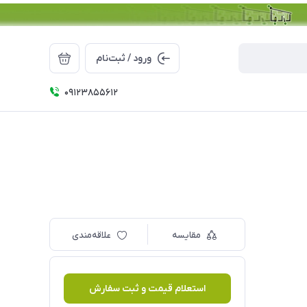
ورود / ثبت‌نام
09123855612
مقایسه
علاقه‌مندی
استعلام قیمت و ثبت سفارش