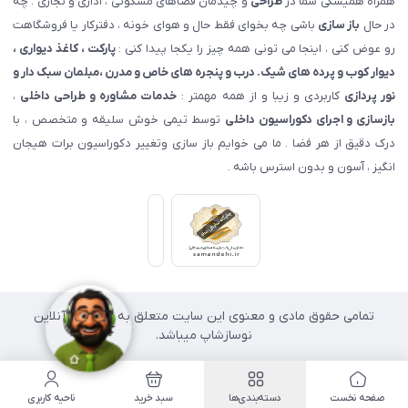
همراه همیشگی شما در
طراحی
و چیدمان فضاهای مسکونی ، اداری و تجاری . چه
در حال
باز سازی
باشی چه بخوای فقط حال و هوای خونه ، دفترکار یا فروشگاهت
رو عوض کنی ، اینجا می تونی همه چیز را یکجا پیدا کنی :
پارکت ، کاغذ دیواری ،
دیوار کوب و پرده های شیک. درب و پنجره های خاص و مدرن ،مبلمان سبک دار و
نور پردازی
کاربردی و زیبا و از همه مهمتر :
خدمات مشاوره و طراحی داخلی
،
بازسازی و اجرای دکوراسیون داخلی
توسط تیمی خوش سلیقه و متخصص ، با
درک دقیق از هر فضا . ما می خوایم باز سازی وتغییر دکوراسیون برات هیجان
انگیز ، آسون و بدون استرس باشه .
تمامی حقوق مادی و معنوی این سایت متعلق به فروشگاه آنلاین
نوسازشاپ میباشد.
صفحه نخست
دسته‌بندی‌ها
سبد خرید
ناحیه کاربری