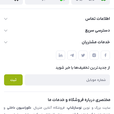
اطلاعات تماس
09123855612
دسترسی سریع
info@nosazshop.com
حساب کاربری
خدمات مشتریان
شهرک ناز - بلوار یکم غربی(بلوار نوساز شاپ ) روبروی بازار روز جنب
مجله فروشگاه
قوانین و مقررات
املاک مدنی - نوساز شاپ
لیست محصولات
حریم خصوصی
درباره ما
از جدید‌ترین تخفیف‌ها با‌ خبر شوید
راهنما
تماس با ما
پرسش های متداول
ثبت
مختصری درباره فروشگاه و خدمات ما
سایت بزرگ و نوین
نوسازشاپ
، فروشگاه آنلاین متریال،
دکوراسیون داخلی
و