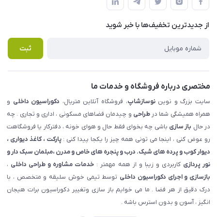
لیست محصولات
حریم خصوصی
درباره ما
از جدید‌ترین تخفیف‌ها با‌ خبر شوید
راهنما
تماس با ما
پرسش های متداول
ثبت
مختصری درباره فروشگاه و خدمات ما
سایت بزرگ و نوین
نوسازشاپ
، فروشگاه آنلاین متریال،
دکوراسیون داخلی
و
همراه همیشگی شما در
طراحی
و چیدمان فضاهای مسکونی ، اداری و تجاری . چه
در حال
باز سازی
باشی چه بخوای فقط حال و هوای خونه ، دفترکار یا فروشگاهت
رو عوض کنی ، اینجا می تونی همه چیز را یکجا پیدا کنی :
پارکت ، کاغذ دیواری ،
دیوار کوب و پرده های شیک. درب و پنجره های خاص و مدرن ،مبلمان سبک دار و
نور پردازی
کاربردی و زیبا و از همه مهمتر :
خدمات مشاوره و طراحی داخلی
،
بازسازی و اجرای دکوراسیون داخلی
توسط تیمی خوش سلیقه و متخصص ، با
درک دقیق از هر فضا . ما می خوایم باز سازی وتغییر دکوراسیون برات هیجان
انگیز ، آسون و بدون استرس باشه .