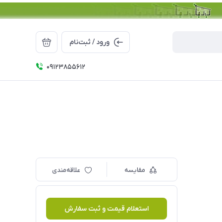
ورود / ثبت‌نام
09123855612
مقایسه
علاقه‌مندی
استعلام قیمت و ثبت سفارش