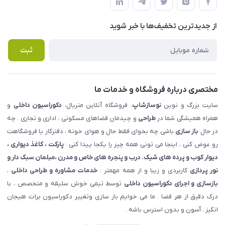
لیست محصولات
حریم خصوصی
درباره ما
از جدید‌ترین تخفیف‌ها با‌ خبر شوید
راهنما
تماس با ما
پرسش های متداول
ثبت
مختصری درباره فروشگاه و خدمات ما
سایت بزرگ و نوین
نوسازشاپ
، فروشگاه آنلاین متریال،
دکوراسیون داخلی
و
همراه همیشگی شما در
طراحی
و چیدمان فضاهای مسکونی ، اداری و تجاری . چه
در حال
باز سازی
باشی چه بخوای فقط حال و هوای خونه ، دفترکار یا فروشگاهت
رو عوض کنی ، اینجا می تونی همه چیز را یکجا پیدا کنی :
پارکت ، کاغذ دیواری ،
دیوار کوب و پرده های شیک. درب و پنجره های خاص و مدرن ،مبلمان سبک دار و
نور پردازی
کاربردی و زیبا و از همه مهمتر :
خدمات مشاوره و طراحی داخلی
،
بازسازی و اجرای دکوراسیون داخلی
توسط تیمی خوش سلیقه و متخصص ، با
درک دقیق از هر فضا . ما می خوایم باز سازی وتغییر دکوراسیون برات هیجان
انگیز ، آسون و بدون استرس باشه .