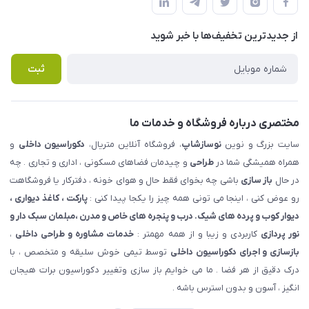
لیست محصولات
حریم خصوصی
درباره ما
از جدید‌ترین تخفیف‌ها با‌ خبر شوید
راهنما
تماس با ما
پرسش های متداول
ثبت
مختصری درباره فروشگاه و خدمات ما
سایت بزرگ و نوین
نوسازشاپ
، فروشگاه آنلاین متریال،
دکوراسیون داخلی
و
همراه همیشگی شما در
طراحی
و چیدمان فضاهای مسکونی ، اداری و تجاری . چه
در حال
باز سازی
باشی چه بخوای فقط حال و هوای خونه ، دفترکار یا فروشگاهت
رو عوض کنی ، اینجا می تونی همه چیز را یکجا پیدا کنی :
پارکت ، کاغذ دیواری ،
دیوار کوب و پرده های شیک. درب و پنجره های خاص و مدرن ،مبلمان سبک دار و
نور پردازی
کاربردی و زیبا و از همه مهمتر :
خدمات مشاوره و طراحی داخلی
،
بازسازی و اجرای دکوراسیون داخلی
توسط تیمی خوش سلیقه و متخصص ، با
درک دقیق از هر فضا . ما می خوایم باز سازی وتغییر دکوراسیون برات هیجان
انگیز ، آسون و بدون استرس باشه .